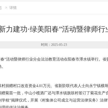
态
>
详情
新力建功·绿美阳春”活动暨律师
时间：2025-05-23
阳春”活动暨律师行业分会法治教育活动在阳春市潭水镇举行。
动。
村捐赠村口改造资金4.01万元、省新阶联代表人士向永宁镇横垌
捐赠菊苗一批，中山小榄酒厂还与潭水镇旗鼓村签订了菊花生产
法制学校”揭牌仪式，开展《村集体公司成立与运营法律实务》法
治理提供法治服务。